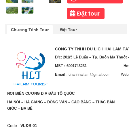
Đặt tour
Chương Trình Tour
Đặt Tour
CÔNG TY TNHH DU LỊCH
HẢI LÂM
TÂ
Đ/c: 201/5
Lê Duẩn
– Tp. Buôn Ma Thuột 
MST : 6001743231
Ho
Email:
luhanhhailam@gmail.com
Website 
NƠI BIÊN CƯƠNG ĐỊA ĐẦU TỔ QUỐC
HÀ NỘI – HÀ GIANG – ĐỒNG VĂN – CAO BẰNG – THÁC BẢN
GIỐC – BA BỂ
Code :
VLĐB 01