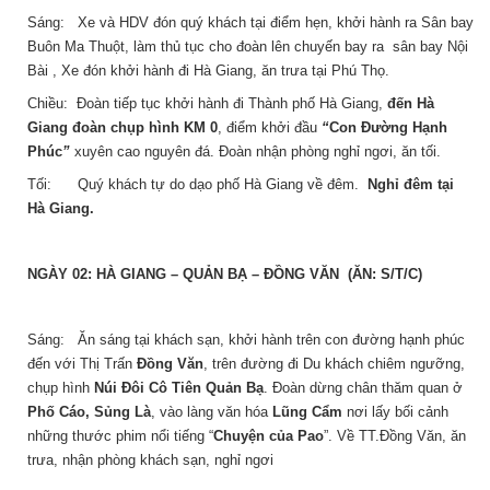
Sáng: Xe và HDV đón quý khách tại điểm hẹn, khởi hành ra Sân bay
Buôn Ma Thuột, làm thủ tục cho đoàn lên chuyến bay ra sân bay Nội
Bài , Xe đón khởi hành đi Hà Giang, ăn trưa tại Phú Thọ.
Chiều: Đoàn tiếp tục khởi hành đi Thành phố Hà Giang,
đến Hà
Giang đoàn chụp hình KM 0
, điểm khởi đầu
“
Con Đường Hạnh
Phúc
”
xuyên cao nguyên đá. Đoàn nhận phòng nghỉ ngơi, ăn tối.
Tối: Quý khách tự do dạo phố Hà Giang về đêm.
Nghỉ đêm tại
Hà Giang.
NGÀY 02: HÀ GIANG – QUẢN BẠ – ĐỒNG VĂN (ĂN: S/T/C)
Sáng: Ăn sáng tại khách sạn, khởi hành trên con đường hạnh phúc
đến với Thị Trấn
Đồng Văn
, trên đường đi Du khách chiêm ngưỡng,
chụp hình
Núi Đôi Cô Tiên
Quản Bạ
. Đoàn dừng chân thăm quan ở
Phố Cáo, Sủng Là
, vào làng văn hóa
Lũng Cẩm
nơi lấy bối cảnh
những thước phim nổi tiếng “
Chuyện của Pao
”. Về TT.Đồng Văn, ăn
trưa, nhận phòng khách sạn, nghỉ ngơi