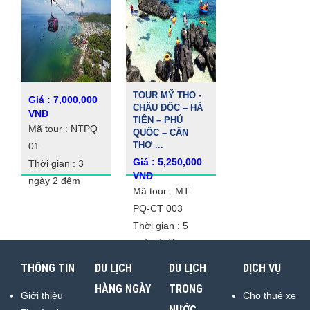
TOUR MỸ THO -
Giá : 7,000,000
CHÂU ĐỐC – HÀ
VNĐ
TIÊN – PHÚ
Mã tour : NTPQ
QUỐC – CẦN
THƠ ...
01
Giá : 5,250,000
Thời gian : 3
VNĐ
ngày 2 đêm
Mã tour : MT-
PQ-CT 003
Thời gian : 5
ngày 4 đêm
THÔNG TIN
DU LỊCH
DU LỊCH
DỊCH VỤ
HÀNG NGÀY
TRONG
Giới thiệu
Cho thuê xe
NƯỚC