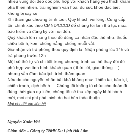
nhiều vùng đồi đèo dốc phù hợp với khách hàng yêu thích khám
phá thiên nhiên, trải nghiệm văn hóa, đủ sức khỏe đặc biệt
không bị say xe.
Khi tham gia chương trình tour, Quý khách vui lòng: Cung cấp
tên chính xác theo CMND/CCCD để chúng tôi làm thủ tục mua
bảo hiểm và đăng ký với nơi đến.
Quý khách lên mang theo đồ dùng cá nhân đặc thù như: thuốc
chữa bệnh, kem chống nắng, chống muỗi vắt.
Giờ nhận và trả phòng theo quy định là: Nhận phòng lúc 14h và
trả phòng trước 12h
Một số thứ tự và chi tiết trong chương trình có thể thay đổi để
phù hợp với tình hình khách quan ( thời tiết, giao thông …)
nhưng vẫn đảm bảo lịch trình thăm quan.
Nếu do các nguyên nhân bất khả kháng như: Thiên tai, bão lụt,
chiến tranh, dịch bệnh…. Chúng tôi không tổ chức cho đoàn đi
đúng thời gian dự kiến, chúng tôi sẽ thu xếp ngày khởi hành
mới, mọi chi phí phát sinh do hai bên thỏa thuận
Mọi chi tiết xin liên hệ
:
Nguyễn Xuân Hải
Giám đốc – Công ty TNHH Du Lịch
Hải Lâm