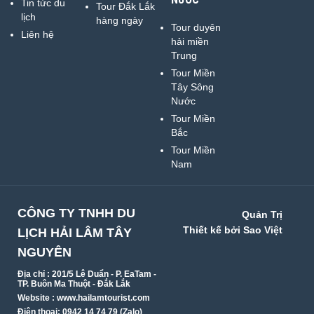
Tin tức du
Tour Đắk Lắk
lịch
hàng ngày
Tour duyên
Liên hệ
hải miền
Trung
Tour Miền
Tây Sông
Nước
Tour Miền
Bắc
Tour Miền
Nam
CÔNG TY TNHH DU
Quản Trị
Thiết kế bởi Sao Việt
LỊCH HẢI LÂM TÂY
NGUYÊN
Địa chỉ : 201/5 Lê Duẩn - P. EaTam -
TP. Buôn Ma Thuột - Đắk Lắk
Website : www.hailamtourist.com
Điện thoại: 0942 14 74 79 (Zalo)