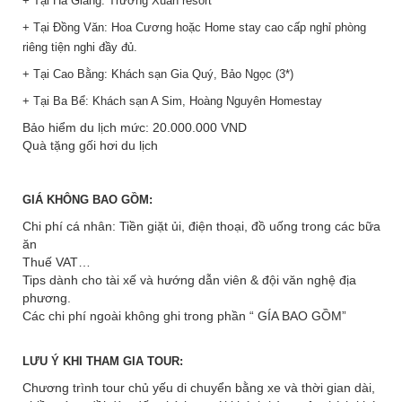
+ Tại Hà Giang: Trường Xuân resort
+ Tại Đồng Văn: Hoa Cương hoặc Home stay cao cấp nghỉ phòng
riêng tiện nghi đầy đủ.
+ Tại Cao Bằng: Khách sạn Gia Quý, Bảo Ngọc (3*)
+ Tại Ba Bể: Khách sạn A Sim, Hoàng Nguyên Homestay
Bảo hiểm du lịch mức: 20.000.000 VND
Quà tặng gối hơi du lịch
GIÁ KHÔNG BAO GỒM:
Chi phí cá nhân: Tiền giặt ủi, điện thoại, đồ uống trong các bữa
ăn
Thuế VAT…
Tips dành cho tài xế và hướng dẫn viên & đội văn nghệ địa
phương.
Các chi phí ngoài không ghi trong phần “ GÍA BAO GỒM”
LƯU Ý KHI THAM GIA TOUR:
Chương trình tour chủ yếu di chuyển bằng xe và thời gian dài,