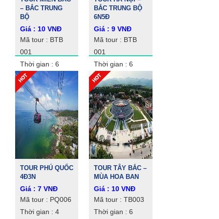
– BẮC TRUNG
BẮC TRUNG BỘ
BỘ
6N5Đ
Giá : 10 VNĐ
Giá : 9 VNĐ
Mã tour : BTB
Mã tour : BTB
001
001
Thời gian : 6
Thời gian : 6
ngày 5 đêm
ngày 5 đêm
TOUR PHÚ QUỐC
TOUR TÂY BẮC –
4Đ3N
MÙA HOA BAN
Giá : 7 VNĐ
Giá : 10 VNĐ
Mã tour : PQ006
Mã tour : TB003
Thời gian : 4
Thời gian : 6