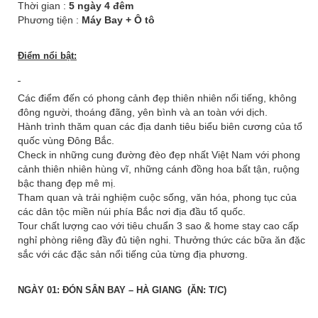
Thời gian :
5 ngày 4 đêm
Phương tiện :
Máy Bay + Ô tô
Điểm nổi bật:
Các điểm đến có phong cảnh đẹp thiên nhiên nổi tiếng, không
đông người, thoáng đãng, yên bình và an toàn với dịch.
Hành trình thăm quan các địa danh tiêu biểu biên cương của tổ
quốc vùng Đông Bắc.
Check in những cung đường đèo đẹp nhất Việt Nam với phong
cảnh thiên nhiên hùng vĩ, những cánh đồng hoa bất tận, ruộng
bậc thang đẹp mê mị.
Tham quan và trải nghiệm cuộc sống, văn hóa, phong tục của
các dân tộc miền núi phía Bắc nơi địa đầu tổ quốc.
Tour chất lượng cao với tiêu chuẩn 3 sao & home stay cao cấp
nghỉ phòng riêng đầy đủ tiện nghi. Thưởng thức các bữa ăn đặc
sắc với các đặc sản nổi tiếng của từng địa phương.
NGÀY 01: ĐÓN SÂN BAY – HÀ GIANG (ĂN: T/C)