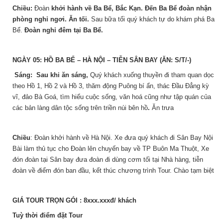
Chiều:
Đoàn
khởi hành về Ba Bể, Bắc Kạn. Đến Ba Bể đoàn nhận
phòng nghỉ ngơi. Ăn tối.
Sau bữa tối quý khách tự do khám phá Ba
Bể.
Đoàn nghỉ đêm tại Ba Bể.
NGÀY 05: HỒ BA BỂ – HÀ NỘI – TIỄN SÂN BAY (ĂN: S/T/-)
Sáng: Sau khi ăn sáng,
Quý khách xuống thuyền đi tham quan dọc
theo Hồ 1, Hồ 2 và Hồ 3, thăm động Puông bí ẩn, thác Đầu Đẳng kỳ
vĩ, đảo Bà Goá, tìm hiểu cuộc sống, văn hoá cũng như tập quán của
các bản làng dân tộc sống trên triền núi bên hồ
.
Ăn trưa
Chiều
: Đoàn khởi hành về Hà Nội. Xe đưa quý khách đi Sân Bay Nội
Bài làm thủ tục cho Đoàn lên chuyến bay về TP Buôn Ma Thuột, Xe
đón đoàn tại Sân bay đưa đoàn đi dùng cơm tối tại Nhà hàng, tiễn
đoàn về điểm đón ban đầu, kết thúc chương trình Tour. Chào tạm biệt
GIÁ TOUR TRỌN GÓI : 8xxx.xxxđ/ khách
Tuỳ thời điểm đặt Tour