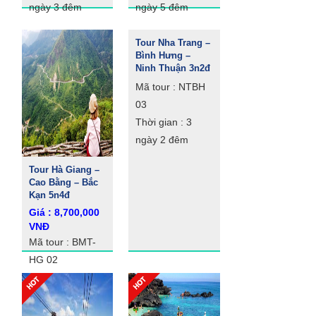
ngày 3 đêm
ngày 5 đêm
Tour Nha Trang –
Bình Hưng –
Ninh Thuận 3n2đ
Mã tour : NTBH
03
Thời gian : 3
ngày 2 đêm
Tour Hà Giang –
Cao Bằng – Bắc
Kạn 5n4đ
Giá : 8,700,000
VNĐ
Mã tour : BMT-
HG 02
Thời gian : 5
ngày 4 đêm