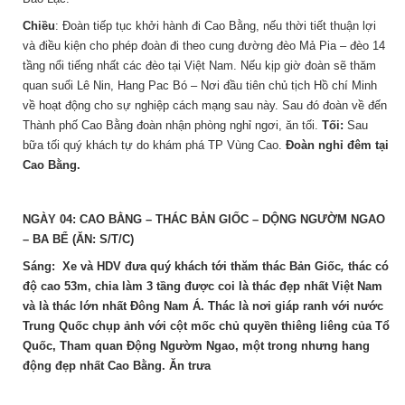
Chiều
: Đoàn tiếp tục khởi hành đi Cao Bằng, nếu thời tiết thuận lợi
và điều kiện cho phép đoàn đi theo cung đường đèo Mả Pia – đèo 14
tầng nổi tiếng nhất các đèo tại Việt Nam. Nếu kịp giờ đoàn sẽ thăm
quan suối Lê Nin, Hang Pac Bó – Nơi đầu tiên chủ tịch Hồ chí Minh
về hoạt động cho sự nghiệp cách mạng sau này. Sau đó đoàn về đến
Thành phố Cao Bằng đoàn nhận phòng nghỉ ngơi, ăn tối.
Tối:
Sau
bữa tối quý khách tự do khám phá TP Vùng Cao.
Đoàn nghỉ đêm tại
Cao Bằng.
NGÀY 04: CAO BẰNG – THÁC BẢN GIỐC – DỘNG NGƯỜM NGAO
– BA BỂ (ĂN: S/T/C)
Sáng: Xe và HDV đưa quý khách tới thăm thác Bản Giốc
,
thác có
độ cao 53m, chia làm 3 tầng được coi là thác đẹp nhất Việt Nam
và là thác lớn nhất Đông Nam Á. Thác là nơi giáp ranh với nước
Trung Quốc chụp ảnh với cột mốc chủ quyền thiêng liêng của Tổ
Quốc, Tham quan Động Ngườm Ngao, một trong nhưng hang
động đẹp nhất Cao Bằng.
Ăn trưa