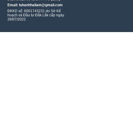
Email: luhanhhailam@gmail.com
ĐKKD số: 6001743231 do Sở Kế
hoạch và Đầu tư Đắk Lắk cấp ngày
28/07/2022