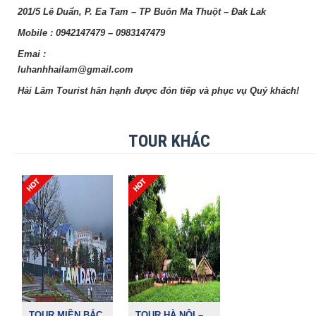
201/5 Lê Duẩn, P. Ea Tam – TP Buôn Ma Thuột – Đak Lak
Mobile : 0942147479 – 0983147479
Emai :
luhanhhailam@gmail
Hải Lâm Tourist
hân hạnh được đón tiếp và phục vụ Quý khách!
TOUR KHÁC
TOUR MIỀN BẮC
TOUR HÀ NỘI –