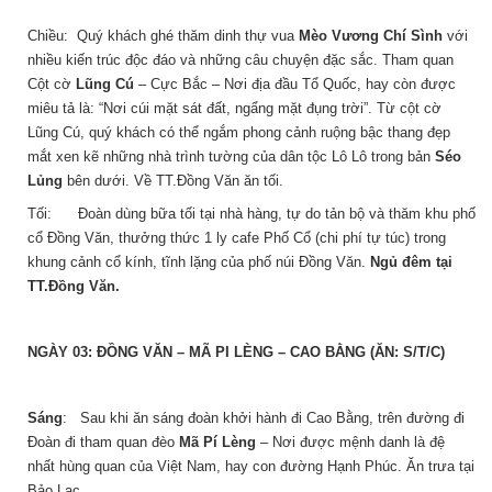
Chiều: Quý khách ghé thăm dinh thự vua
Mèo Vương Chí Sình
với
nhiều kiến trúc độc đáo và những câu chuyện đặc sắc. Tham quan
Cột cờ
Lũng Cú
– Cực Bắc – Nơi địa đầu Tổ Quốc, hay còn được
miêu tả là: “Nơi cúi mặt sát đất, ngẩng mặt đụng trời”. Từ cột cờ
Lũng Cú, quý khách có thể ngắm phong cảnh ruộng bậc thang đẹp
mắt xen kẽ những nhà trình tường của dân tộc Lô Lô trong bản
Séo
Lủng
bên dưới. Về TT.Đồng Văn ăn tối.
Tối: Đoàn dùng bữa tối tại nhà hàng, tự do tản bộ và thăm khu phố
cổ Đồng Văn, thưởng thức 1 ly cafe Phố Cổ (chi phí tự túc) trong
khung cảnh cổ kính, tĩnh lặng của phố núi Đồng Văn.
Ngủ đêm tại
TT.Đồng Văn.
NGÀY 03: ĐỒNG VĂN – MÃ PI LÈNG – CAO BẰNG (ĂN: S/T/C)
Sáng
: Sau khi ăn sáng đoàn khởi hành đi Cao Bằng, trên đường đi
Đoàn đi tham quan đèo
Mã Pí Lèng
– Nơi được mệnh danh là đệ
nhất hùng quan của Việt Nam, hay con đường Hạnh Phúc. Ăn trưa tại
Bảo Lạc.