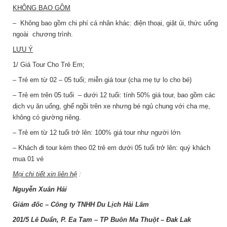
KHÔNG
BAO
GỒM
– Không bao gồm chi phí cá nhân khác: điện thoại, giặt ủi, thức uống
ngoài chương trình.
LƯU Ý
1/ Giá Tour Cho Trẻ Em;
– Trẻ em từ 02 – 05 tuổi; miễn giá tour (cha mẹ tự lo cho bé)
– Trẻ em trên 05 tuổi – dưới 12 tuổi: tính 50% giá tour, bao gồm các
dịch vụ ăn uống, ghế ngồi trên xe nhưng bé ngủ chung với cha mẹ,
không có giường riêng.
– Trẻ em từ 12 tuổi trở lên: 100% giá tour như người lớn
– Khách đi tour kèm theo 02 trẻ em dưới 05 tuổi trở lên: quý khách
mua 01 vé
Mọi chi tiết xin liên hệ
:
Nguyễn Xuân Hải
G
iám đốc – Công ty TNHH Du Lịch
Hải Lâm
201/5 Lê Duẩn, P. Ea Tam – TP Buôn Ma Thuột – Đak Lak