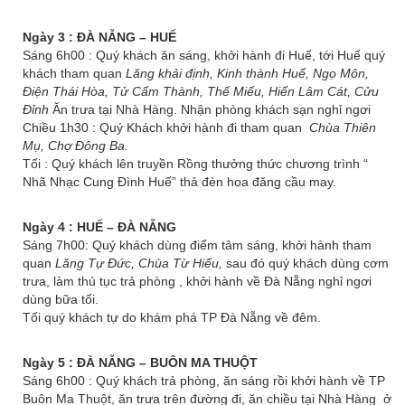
Ngày 3 : ĐÀ NẴNG – HUẾ
Sáng 6h00 : Quý khách ăn sáng, khởi hành đi Huế, tới Huế quý
khách tham quan
Lăng khải định, Kinh thành Huế, Ngọ Môn,
Điện Thái Hòa, Tử Cấm Thành, Thế Miếu, Hiển Lâm Cát, Cửu
Đỉnh
Ăn trưa tại Nhà Hàng. Nhận phòng khách sạn nghỉ ngơi
Chiều 1h30 : Quý Khách khởi hành đi tham quan
Chùa Thiên
Mụ, Chợ Đông Ba.
Tối : Quý khách lên truyền Rồng thưởng thức chương trình “
Nhã Nhạc Cung Đình Huế” thả đèn hoa đăng cầu may.
Ngày 4 : HUẾ – ĐÀ NẴNG
Sáng 7h00: Quý khách dùng điểm tâm sáng, khởi hành tham
quan
Lăng
Tự Đức, Chùa Từ Hiếu,
sau đó quý khách dùng cơm
trưa, làm thủ tục trả phòng , khởi hành về Đà Nẵng nghỉ ngơi
dùng bữa tối.
Tối quý khách tự do khám phá TP Đà Nẵng về đêm.
Ngày 5 : ĐÀ NẴNG – BUÔN MA THUỘT
Sáng 6h00 : Quý khách trả phòng, ăn sáng rồi khởi hành về TP
Buôn Ma Thuột, ăn trưa trên đường đi, ăn chiều tại Nhà Hàng ở