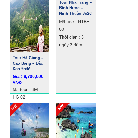
Tour Nha Trang –
Bình Hưng –
Ninh Thuận 3n2đ
Mã tour : NTBH
03
Thời gian : 3
ngày 2 đêm
Tour Hà Giang –
Cao Bằng – Bắc
Kạn 5n4đ
Giá : 8,700,000
VNĐ
Mã tour : BMT-
HG 02
Thời gian : 5
ngày 4 đêm