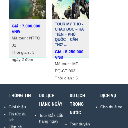
TOUR MỸ THO -
Giá : 7,000,000
CHÂU ĐỐC – HÀ
VNĐ
TIÊN – PHÚ
Mã tour : NTPQ
QUỐC – CẦN
THƠ ...
01
Giá : 5,250,000
Thời gian : 3
VNĐ
ngày 2 đêm
Mã tour : MT-
PQ-CT 003
Thời gian : 5
ngày 4 đêm
THÔNG TIN
DU LỊCH
DU LỊCH
DỊCH VỤ
HÀNG NGÀY
TRONG
Giới thiệu
Cho thuê xe
NƯỚC
Tin tức du
Tour Đắk Lắk
lịch
hàng ngày
Tour duyên
Liên hệ