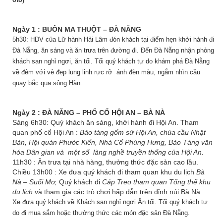
Ngày 1 : BUÔN MA THUỘT – ĐÀ NẴNG
5h30: HDV của Lữ hành Hải Lâm đón khách tại điểm hẹn khởi hành đi
Đà Nẵng, ăn sáng và ăn trưa trên đường đi. Đến Đà Nẵng nhận phòng
khách sạn nghỉ ngơi, ăn tối. Tối quý khách tự do khám phá Đà Nẵng
về đêm với vẻ đẹp lung linh rực rỡ ánh đèn màu, ngắm nhìn cầu
quay bắc qua sông Hàn.
Ngày 2 : ĐÀ NẴNG – PHỐ CỔ HỘI AN – BÀ NÀ
Sáng 6h30: Quý khách ăn sáng, khởi hành đi Hội An. Tham
quan phố cổ Hội An :
Bảo tàng gốm sứ Hội An, chùa cầu Nhật
Bản, Hội quán Phước Kiến, Nhà Cổ Phùng Hưng, Bảo Tàng văn
hóa Dân gian và một số làng nghề truyền thống của Hội An.
11h30 : Ăn trưa tại nhà hàng, thưởng thức đặc sản cao lầu.
Chiều 13h00 : Xe đưa quý khách đi tham quan khu du lịch
Bà
Nà – Suối Mơ,
Quý khách đi
Cáp Treo tham quan Tổng thể khu
du lịch
và tham gia các trò chơi hấp dẫn trên đỉnh núi Bà Nà.
Xe đưa quý khách về Khách sạn nghỉ ngơi Ăn tối. Tối quý khách tự
do đi mua sắm hoặc thưởng thức các món đặc sản Đà Nẵng.