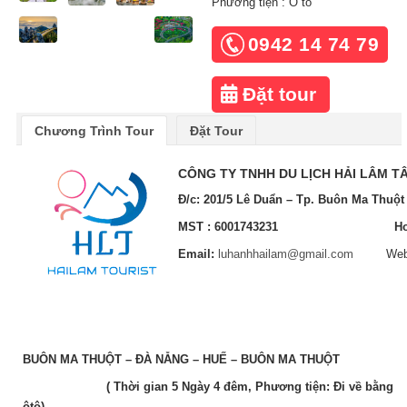
Phương tiện : Ô tô
0942 14 74 79
Đặt tour
Chương Trình Tour
Đặt Tour
CÔNG TY TNHH DU LỊCH
HẢI LÂM
TÂ
Đ/c: 201/5
Lê Duẩn
– Tp. Buôn Ma Thuột 
MST : 6001743231
Ho
Email:
luhanhhailam@gmail.com
Website
BUÔN MA THUỘT – ĐÀ NẴNG –
HUẾ – BUÔN MA THUỘT
( Thời gian 5 Ngày 4 đêm, Phương tiện: Đi về bằng
ôtô)