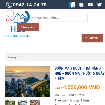
0942 14 74 79
MENU
Trang chủ
BUÔN MA THUỘT – ĐÀ NẴNG –
HUẾ – BUÔN MA THUỘT 5 NGÀY
4 ĐÊM
4,550,000 VNĐ
Giá :
Mã tour : 6001743231
Thời gian : 5 ngày 4 đêm