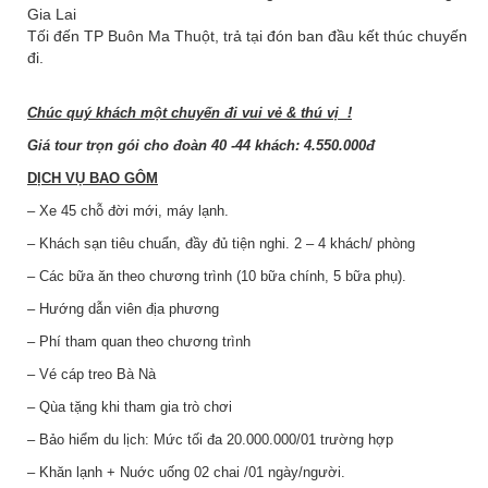
Gia Lai
Tối đến TP Buôn Ma Thuột, trả tại đón ban đầu kết thúc chuyến
đi.
Chúc quý khách một chuyến đi vui vẻ & thú vị !
Giá tour trọn gói cho đoàn 40 -44 khách: 4.550.000đ
DỊCH VỤ BAO GÔM
– Xe 45 chỗ đời mới, máy lạnh.
– Khách sạn tiêu chuẩn, đầy đủ tiện nghi. 2 – 4 khách/ phòng
– Các bữa ăn theo chương trình (10 bữa chính, 5 bữa phụ).
– Hướng dẫn viên địa phương
– Phí tham quan theo chương trình
– Vé cáp treo Bà Nà
– Qùa tặng khi tham gia trò chơi
– Bảo hiểm du lịch: Mức tối đa 20.000.000/01 trường hợp
– Khăn lạnh + Nuớc uống 02 chai /01 ngày/người.