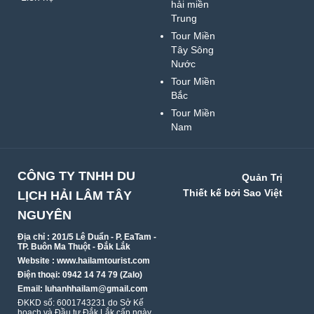
hải miền
Trung
Tour Miền
Tây Sông
Nước
Tour Miền
Bắc
Tour Miền
Nam
CÔNG TY TNHH DU
Quản Trị
Thiết kế bởi Sao Việt
LỊCH HẢI LÂM TÂY
NGUYÊN
Địa chỉ : 201/5 Lê Duẩn - P. EaTam -
TP. Buôn Ma Thuột - Đắk Lắk
Website : www.hailamtourist.com
Điện thoại: 0942 14 74 79 (Zalo)
Email: luhanhhailam@gmail.com
ĐKKD số: 6001743231 do Sở Kế
hoạch và Đầu tư Đắk Lắk cấp ngày